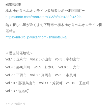
■関連記事
栃木ゆかりのみオンライン参加者レポ〜那珂川町〜
https://note.com/rarararara365/n/n9a433fb45fab
熱く新しい風が吹くまち下野市ー栃木ゆかりのみオンライン開
催報告
https://mikiro.jp/yukarinomi-shimotsuke/
＜過去開催地域＞
vol.1：足利市 vol.2：小山市 vol.3：宇都宮市
vol.4：那珂川町 vol.5：野木町 vol.6：日光市
vol.7：下野市 vol.8：真岡市 vol.9：市貝町
vol.10：那須烏山市 vol.11：芳賀町 vol.12：壬生町
vol.13：塩谷町
イベント情報
(
47
)