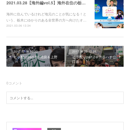
2021.03.28【海外編vol.5】海外在住の栃木ゆかりの人たち集合～～！！！
海外に住んでいるけれど地元のことが気になる！と
いう、栃木にゆかりのある全世界の方へ向けたオ…
2021.03.06 13:34
2017.07.08 00:30
2017.06.25 12:20
ビラ配りpart.3＠池袋＆上野
ビラ配りpart.2＠渋谷ハチ公
口前
0
コメント