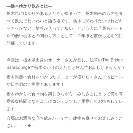
―栃木ゆかり飲みとは―
栃木県にゆかりのある人たちが集まって、栃木由来のものを食
べて飲んでわいわいと語る場です。栃木に関わりたいけれどキ
ッカケがない、情報が入ってこない、という人に「最もハード
ルの低い栃木との関わり方」として、２年ほど前から定期的に
開催しています。
今回は、栃木県出身のオーナーさんが営む、浅草のThe Bridge
Bar&Loungeで栃木ゆかりの人たちと飲んでお話ししませんか？
栃木県産の食材をつかったメニューが盛りだくさん！地ビール
や日本酒のご用意もあります！
栃木ゆかりの食べ物を楽しみながら、みなさまにとって何か有
意義な時間になるようにコンテンツもご用意してお待ちしてい
ます！
会場はお洒落な立ち飲みバーです。建物も併せてお楽しみくだ
さい・・・★