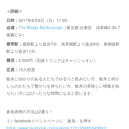
＜詳細＞
日時：
2017年8月6日（日）17:00-
会場：
The Bridge Bar&Lounge
（東京都 台東区 浅草橋3-30-7
後藤ビル）
最寄駅：
蔵前駅より徒歩7分、浅草橋駅より徒歩8分、新御徒町
駅より徒歩11分、
費用：
2,500円（別途ドリンクはキャッシュオン）
定員：
15人程度
栃木にゆかりのある人たちでゆるりと飲みたい方、栃木と何か
しらのかたちで繋がりを持ちたい方、栃木の美味しい情報を知
りたい方にはぴったりな時間になると思います。
参加表明の方法は2通り！
１）facebookイベントページに「参加」を押す
https://www.facebook.com/events/122193685045892/