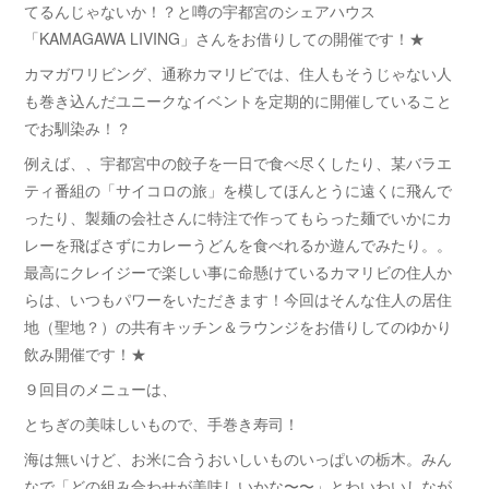
てるんじゃないか！？と噂の宇都宮のシェアハウス
「KAMAGAWA LIVING」さんをお借りしての開催です！★
カマガワリビング、通称カマリビでは、住人もそうじゃない人
も巻き込んだユニークなイベントを定期的に開催していること
でお馴染み！？
例えば、、宇都宮中の餃子を一日で食べ尽くしたり、某バラエ
ティ番組の「サイコロの旅」を模してほんとうに遠くに飛んで
ったり、製麺の会社さんに特注で作ってもらった麺でいかにカ
レーを飛ばさずにカレーうどんを食べれるか遊んでみたり。。
最高にクレイジーで楽しい事に命懸けているカマリビの住人か
らは、いつもパワーをいただきます！今回はそんな住人の居住
地（聖地？）の共有キッチン＆ラウンジをお借りしてのゆかり
飲み開催です！★
９回目のメニューは、
とちぎの美味しいもので、手巻き寿司！
海は無いけど、お米に合うおいしいものいっぱいの栃木。みん
なで「どの組み合わせが美味しいかな〜〜」とわいわいしなが