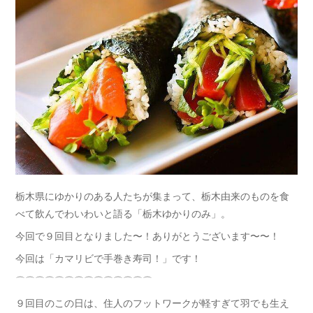
栃木県にゆかりのある人たちが集まって、栃木由来のものを食
べて飲んでわいわいと語る「栃木ゆかりのみ」。
今回で９回目となりました〜！ありがとうございます〜〜！
今回は「カマリビで手巻き寿司！」です！
⌒⌒⌒⌒⌒⌒⌒⌒⌒⌒⌒⌒⌒⌒
９回目のこの日は、住人のフットワークが軽すぎて羽でも生え