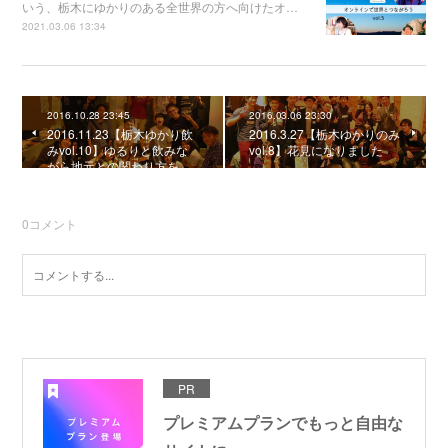
いう、栃木にゆかりのある全世界の方へ向けたオ…
2021.03.06 13:34
2016.10.28 23:45
2016.03.06 23:30
2016.11.23【栃木ゆかり飲
2016.3.27【栃木ゆかりのみ
みvol.10】ゆるりと飲みな
vol.8】花見になりました
がら地元との関わり方を…
0
コメント
PR
プレミアムプランでもっと自由な